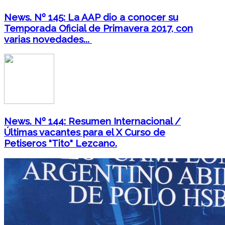
News. Nº 145: La AAP dio a conocer su
Temporada Oficial de Primavera 2017, con
varias novedades...
News. Nº 144: Resumen Internacional /
Últimas vacantes para el X Curso de
Petiseros "Tito" Lezcano.