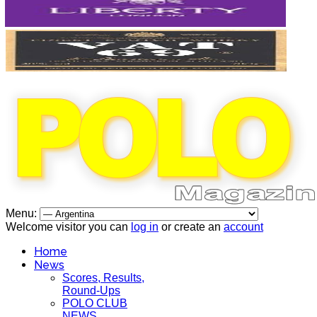
Menu:
Welcome visitor you can
log in
or create an
account
Home
News
Scores, Results,
Round-Ups
POLO CLUB
NEWS